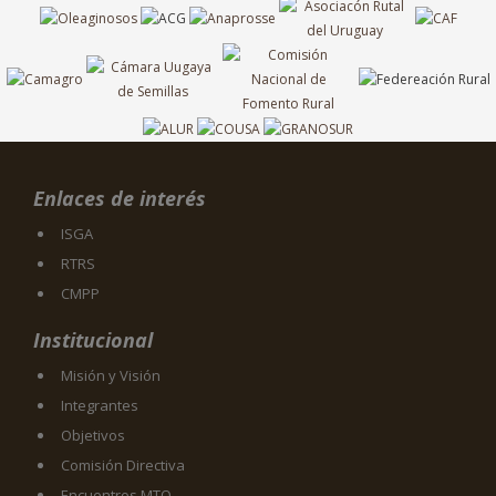
Enlaces de interés
ISGA
RTRS
CMPP
Institucional
Misión y Visión
Integrantes
Objetivos
Comisión Directiva
Encuentros MTO