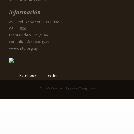
Información
Av. Gral. Rondeau 1908 Piso 1
CP 11.800
Montevideo, Uruguay.
consultas@mto.org.uy
www.mto.org.uy
Facebook
Twitter
2026 © Mesa Tecnológica de Oleaginosos