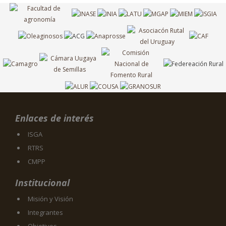
Enlaces de interés
ISGA
RTRS
CMPP
Institucional
Misión y Visión
Integrantes
Objetivos