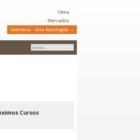
Clima
Mercados
Miembros - Área Restringida →
scurrimiento
óximos Cursos