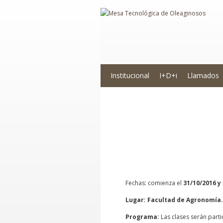
Institucional
I+D+i
Llamados
Posgrado: Dise
superficial.
Fechas: comienza el
31/10/2016 y 
Lugar: Facultad de Agronomía. 
Programa:
Las clases serán partic