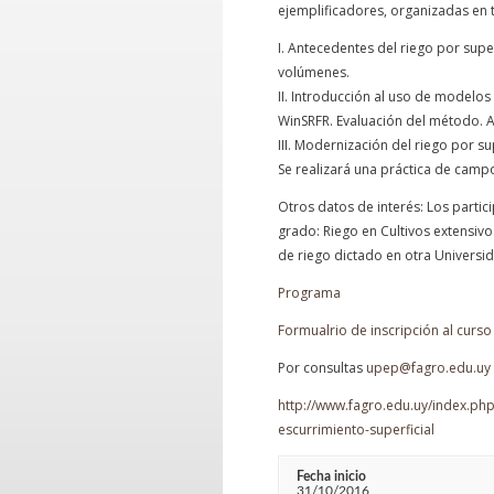
ejemplificadores, organizadas en 
I. Antecedentes del riego por super
volúmenes.
II. Introducción al uso de modelos
WinSRFR. Evaluación del método. A
III. Modernización del riego por 
Se realizará una práctica de camp
Otros datos de interés: Los parti
grado: Riego en Cultivos extensivo
de riego dictado en otra Universid
Programa
Formualrio de inscripción al curso
Por consultas
upep@fagro.edu.uy
http://www.fagro.edu.uy/index.php
escurrimiento-superficial
Fecha inicio
31/10/2016