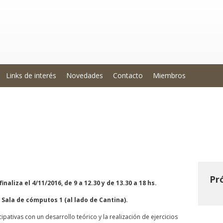
Links de interés
Novedades
Contacto
Miembros
ño y evaluación de riego por e
Pr
finaliza el 4/11/2016, de 9 a 12.30 y de 13.30 a 18 hs.
Sala de cómputos 1 (al lado de Cantina).
ipativas con un desarrollo teórico y la realización de ejercicios