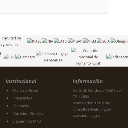
Institucional
Información
Misión y Visión
Av. Gral. Rondeau 1908 Piso 1
CP 11.800
Integrantes
Montevideo, Uruguay.
Objetivos
consultas@mto.org.uy
Comisión Directiva
www.mto.org.uy
Encuentros MTO