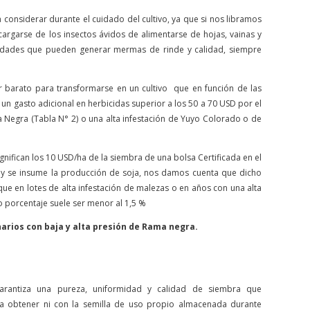
a considerar durante el cuidado del cultivo, ya que si nos libramos
argarse de los insectos ávidos de alimentarse de hojas, vainas y
edades que pueden generar mermas de rinde y calidad, siempre
er barato para transformarse en un cultivo que en función de las
un gasto adicional en herbicidas superior a los 50 a 70 USD por el
 Negra (Tabla N° 2) o una alta infestación de Yuyo Colorado o de
nifican los 10 USD/ha de la siembra de una bolsa Certificada en el
oy se insume la producción de soja, nos damos cuenta que dicho
o que en lotes de alta infestación de malezas o en años con una alta
ho porcentaje suele ser menor al 1,5 %
arios con baja y alta presión de Rama negra.
garantiza una pureza, uniformidad y calidad de siembra que
a obtener ni con la semilla de uso propio almacenada durante