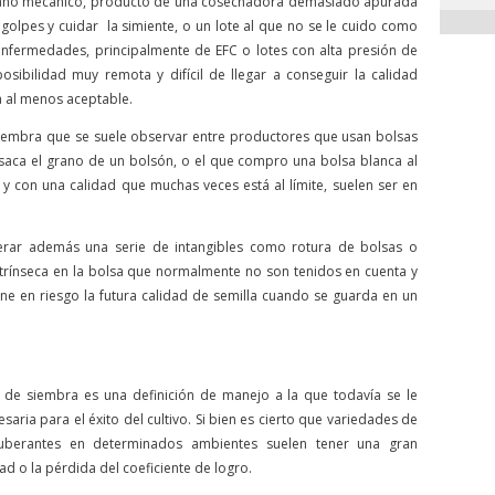
daño mecánico, producto de una cosechadora demasiado apurada
golpes y cuidar la simiente, o un lote al que no se le cuido como
nfermedades, principalmente de EFC o lotes con alta presión de
sibilidad muy remota y difícil de llegar a conseguir la calidad
 al menos aceptable.
 siembra que se suele observar entre productores que usan bolsas
 saca el grano de un bolsón, o el que compro una bolsa blanca al
y con una calidad que muchas veces está al límite, suelen ser en
erar además una serie de intangibles como rotura de bolsas o
ntrínseca en la bolsa que normalmente no son tenidos en cuenta y
 en riesgo la futura calidad de semilla cuando se guarda en un
ad de siembra es una definición de manejo a la que todavía se le
aria para el éxito del cultivo. Si bien es cierto que variedades de
xuberantes en determinados ambientes suelen tener una gran
d o la pérdida del coeficiente de logro.