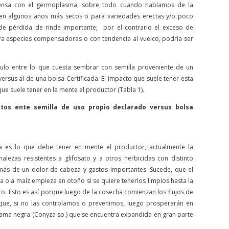
nsa con el germoplasma, sobre todo cuando hablamos de la
n algunos años más secos o para variedades erectas y/o poco
 de pérdida de rinde importante; por el contrario el exceso de
 especies compensadoras o con tendencia al vuelco, podría ser
lo entre lo que cuesta sembrar con semilla proveniente de un
sus al de una bolsa Certificada. El impacto que suele tener esta
e suele tener en la mente el productor (Tabla 1).
tos ente semilla de uso propio declarado versus bolsa
a es lo que debe tener en mente el productor, actualmente la
alezas resistentes a glifosato y a otros herbicidas con distinto
s de un dolor de cabeza y gastos importantes. Sucede, que el
a o a maíz empieza en otoño si se quiere tenerlos limpios hasta la
ico. Esto es así porque luego de la cosecha comienzan los flujos de
ue, si no las controlamos o prevenimos, luego prosperarán en
rama negra (Conyza sp.) que se encuentra expandida en gran parte