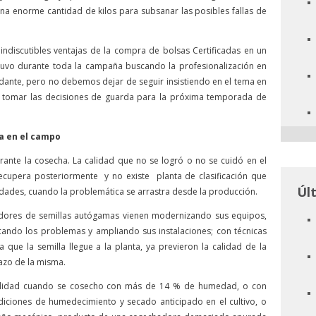
 enorme cantidad de kilos para subsanar las posibles fallas de
indiscutibles ventajas de la compra de bolsas Certificadas en un
tuvo durante toda la campaña buscando la profesionalización en
dante, pero no debemos dejar de seguir insistiendo en el tema en
omar las decisiones de guarda para la próxima temporada de
a en el campo
ante la cosecha. La calidad que no se logró o no se cuidó en el
e recupera posteriormente y no existe planta de clasificación que
Úl
idades, cuando la problemática se arrastra desde la producción.
cadores de semillas autógamas vienen modernizando sus equipos,
cando los problemas y ampliando sus instalaciones; con técnicas
que la semilla llegue a la planta, ya previeron la calidad de la
azo de la misma.
alidad cuando se cosecho con más de 14 % de humedad, o con
iciones de humedecimiento y secado anticipado en el cultivo, o