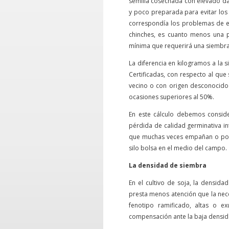
semilla cosechada con elevado 
y poco preparada para evitar los 
correspondía los problemas de e
chinches, es cuanto menos una po
mínima que requerirá una siembra
La diferencia en kilogramos a la
Certificadas, con respecto al que
vecino o con origen desconocido 
ocasiones superiores al 50%.
En este cálculo debemos consid
pérdida de calidad germinativa i
que muchas veces empañan o pone
silo bolsa en el medio del campo.
La densidad de siembra
En el cultivo de soja, la densid
presta menos atención que la neces
fenotipo ramificado, altas o e
compensación ante la baja densida