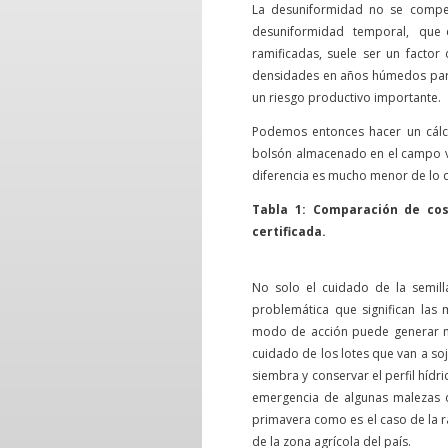
La desuniformidad no se compe
desuniformidad temporal, que e
ramificadas, suele ser un factor
densidades en años húmedos para
un riesgo productivo importante.
Podemos entonces hacer un cálcu
bolsón almacenado en el campo ver
diferencia es mucho menor de lo qu
Tabla 1: Comparación de cos
certificada.
No solo el cuidado de la semill
problemática que significan las m
modo de acción puede generar má
cuidado de los lotes que van a soj
siembra y conservar el perfil hídr
emergencia de algunas malezas q
primavera como es el caso de la 
de la zona agrícola del país.