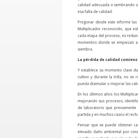
calidad adecuada o sembrando una
esa falta de calidad.
Pregonar desde este informe las 
Multiplicador reconocido, que es
cada etapa del proceso, es redun
momentos donde se empiezan a t
siembra.
La pérdida de calidad comienz
Y establece su momento clave dur
cultivo y durante la trilla, no s
pueda disimular o mejorar las cal
En los últimos años los Multipli
mejorando sus procesos, identifi
de laboratorio que previamente a 
partida y en muchos casos el rech
Pensar que se puede obtener c
elevado daño ambiental por cond