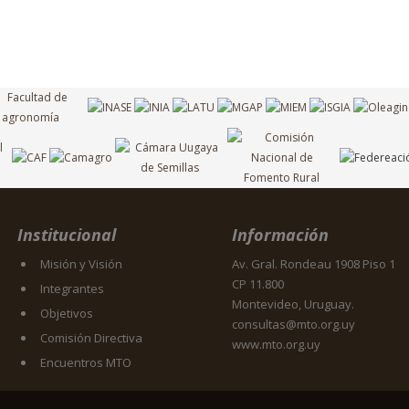
Institucional
Información
Misión y Visión
Av. Gral. Rondeau 1908 Piso 1
CP 11.800
Integrantes
Montevideo, Uruguay.
Objetivos
consultas@mto.org.uy
Comisión Directiva
www.mto.org.uy
Encuentros MTO