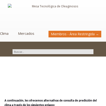
Clima
Mercados
Miembros - Área Restringida →
Clima
A continuación, les ofrecemos alternativas de consulta de predicción del
clima a través de los siguientes enlaces: