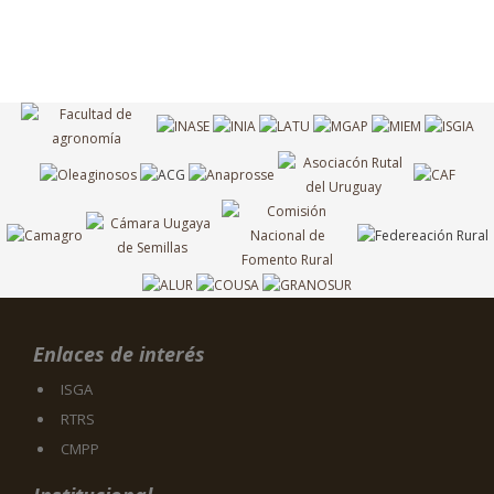
Enlaces de interés
ISGA
RTRS
CMPP