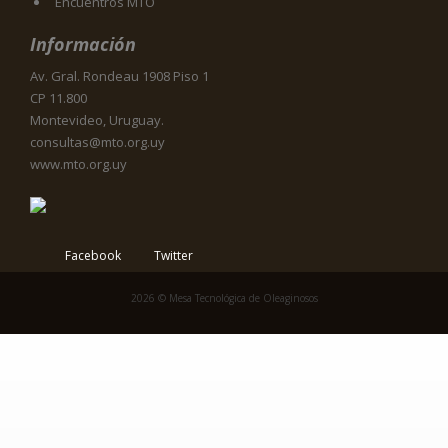
Encuentros MTO
Información
Av. Gral. Rondeau 1908 Piso 1
CP 11.800
Montevideo, Uruguay.
consultas@mto.org.uy
www.mto.org.uy
Facebook
Twitter
2026 © Mesa Tecnológica de Oleaginosos