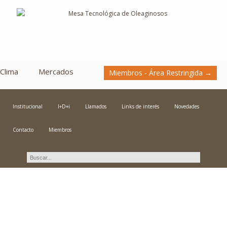
Clima
Mercados
Miembros - Área Restringida →
Institucional
I+D+i
Llamados
Links de interés
Novedades
Contacto
Miembros
Novedades