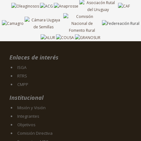
Enlaces de interés
ISGA
RTRS
CMPP
Institucional
Misión y Visión
Integrantes
Objetivos
Comisión Directiva