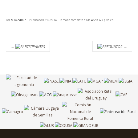
Por
MTO Admin
|
Publicado
07/10/2014
|
Tamaño completo es de
482 × 720
pixeles