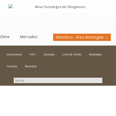
Clima
Mercados
Miembros - Área Restringida →
Institucional
I+D+i
Llamados
Links de interés
Novedades
Contacto
Miembros
pregunto