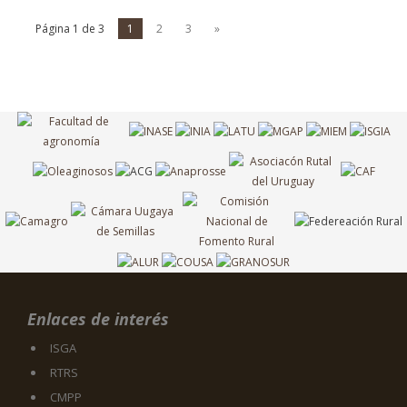
Página 1 de 3
1
2
3
»
Enlaces de interés
ISGA
RTRS
CMPP