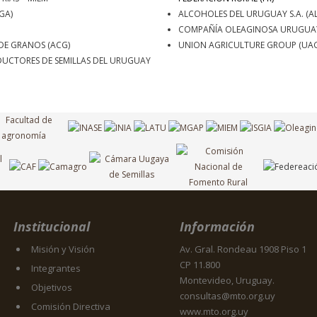
GA)
ALCOHOLES DEL URUGUAY S.A. (A
COMPAÑÍA OLEAGINOSA URUGUAYA
DE GRANOS (ACG)
UNION AGRICULTURE GROUP (UAG
UCTORES DE SEMILLAS DEL URUGUAY
Institucional
Información
Misión y Visión
Av. Gral. Rondeau 1908 Piso 1
CP 11.800
Integrantes
Montevideo, Uruguay.
Objetivos
consultas@mto.org.uy
Comisión Directiva
www.mto.org.uy