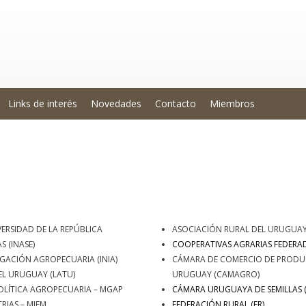
Links de interés
Novedades
Contacto
Miembros
ERSIDAD DE LA REPÚBLICA
ASOCIACIÓN RURAL DEL URUGUAY
S (INASE)
COOPERATIVAS AGRARIAS FEDERAD
IGACIÓN AGROPECUARIA (INIA)
CÁMARA DE COMERCIO DE PRODU
L URUGUAY (LATU)
URUGUAY (CAMAGRO)
OLÍTICA AGROPECUARIA – MGAP
CÁMARA URUGUAYA DE SEMILLAS (
RIAS – MIEM
FEDERACIÓN RURAL (FR)