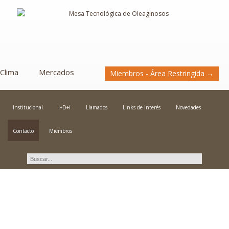
Clima
Mercados
Miembros - Área Restringida →
Institucional
I+D+i
Llamados
Links de interés
Novedades
Contacto
Miembros
Contacto