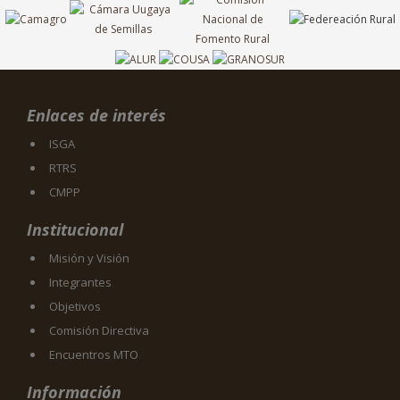
Enlaces de interés
ISGA
RTRS
CMPP
Institucional
Misión y Visión
Integrantes
Objetivos
Comisión Directiva
Encuentros MTO
Información