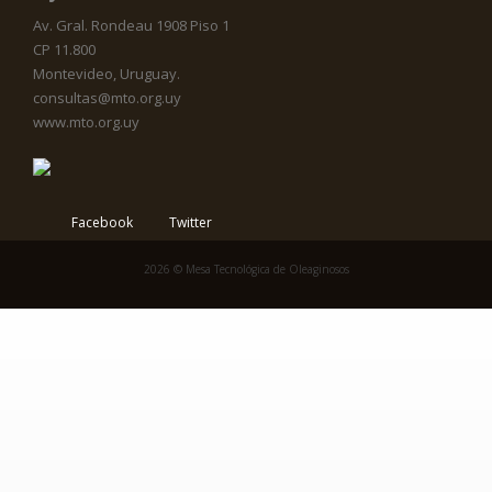
Av. Gral. Rondeau 1908 Piso 1
CP 11.800
Montevideo, Uruguay.
consultas@mto.org.uy
www.mto.org.uy
Facebook
Twitter
2026 © Mesa Tecnológica de Oleaginosos