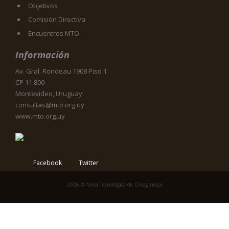
Objetivos
Comisión Directiva
Encuentros MTO
Información
Av. Gral. Rondeau 1908 Piso 1
CP 11.800
Montevideo, Uruguay.
consultas@mto.org.uy
www.mto.org.uy
Facebook
Twitter
2026 © Mesa Tecnológica de Oleaginosos