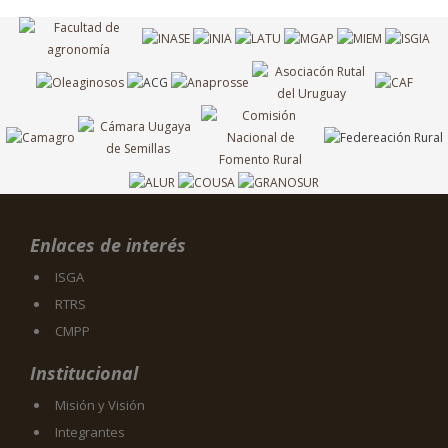
Enlaces de interés
ISGA
RTRS
CMPP
Institucional
Misión y Visión
Integrantes