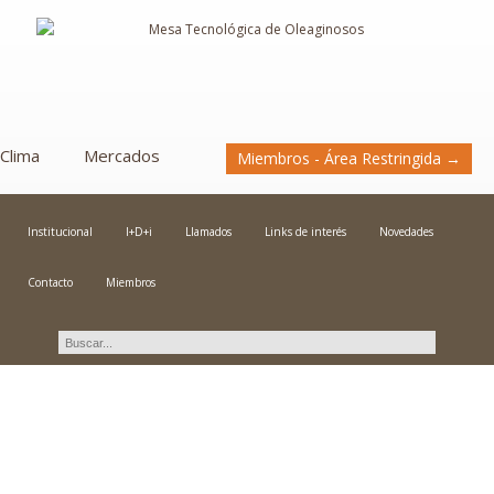
Clima
Mercados
Miembros - Área Restringida →
Institucional
I+D+i
Llamados
Links de interés
Novedades
Contacto
Miembros
Calibraciones en
temperatura.