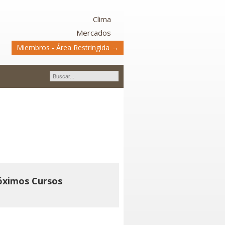
Clima
Mercados
Miembros - Área Restringida →
s
óximos Cursos