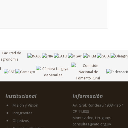
Institucional
Información
Misión y Visión
Av. Gral. Rondeau 1908 Piso 1
CP 11.800
Integrantes
Montevideo, Uruguay.
Objetivos
consultas@mto.org.uy