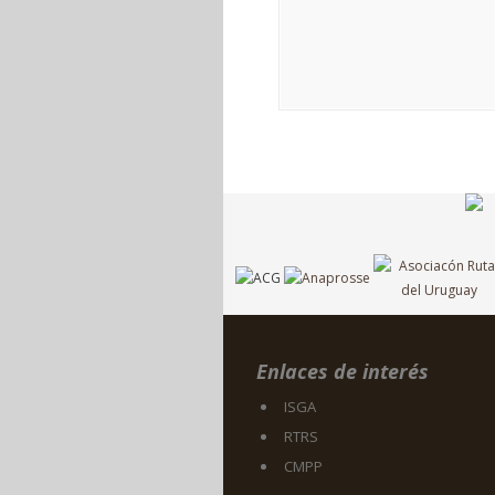
Enlaces de interés
ISGA
RTRS
CMPP