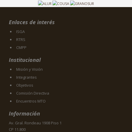
Enlaces de interés
ISGA
RTRS
CMPP
Institucional
Misión y Visión
Integrantes
Objetivos
Comisión Directiva
Encuentros MTO
Información
Av. Gral. Rondeau 1908 Piso 1
CP 11.800