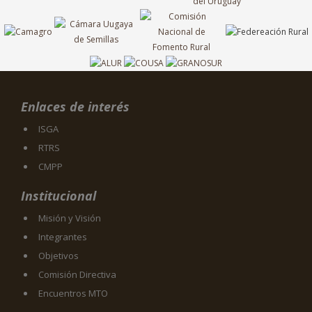
Enlaces de interés
ISGA
RTRS
CMPP
Institucional
Misión y Visión
Integrantes
Objetivos
Comisión Directiva
Encuentros MTO