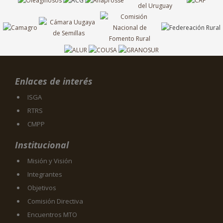
Enlaces de interés
ISGA
RTRS
CMPP
Institucional
Misión y Visión
Integrantes
Objetivos
Comisión Directiva
Encuentros MTO