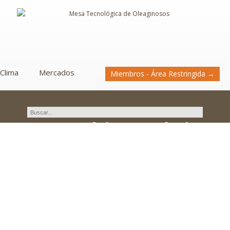
Clima
Mercados
Miembros - Área Restringida →
Curso Teórico – Práctico:
«Adaptacion de los Sistemas
de Gestión de Calidad a la
Norma ISO 9001:2015».