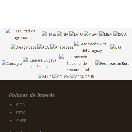
Enlaces de interés
ISGA
RTRS
CMPP