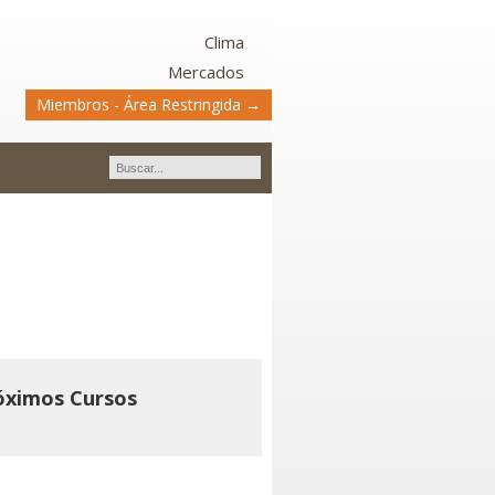
Clima
Mercados
Miembros - Área Restringida →
a y Estimación de
óximos Cursos