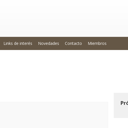
Links de interés
Novedades
Contacto
Miembros
Práctico: Calibración de Balanz
 según «Guia SIM».
Pr