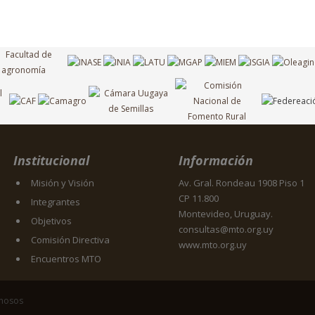
Institucional
Información
Misión y Visión
Av. Gral. Rondeau 1908 Piso 1
CP 11.800
Integrantes
Montevideo, Uruguay.
Objetivos
consultas@mto.org.uy
Comisión Directiva
www.mto.org.uy
Encuentros MTO
inosos