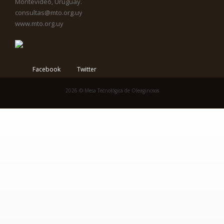
Montevideo, Uruguay.
consultas@mto.org.uy
www.mto.org.uy
Facebook
Twitter
2026 © Mesa Tecnológica de Oleaginosos