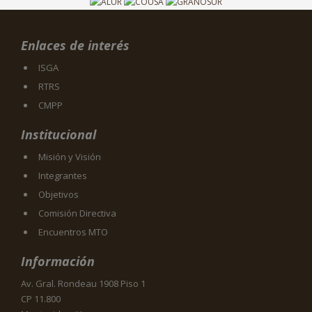
Enlaces de interés
ISGA
RTRS
CMPP
Institucional
Misión y Visión
Integrantes
Objetivos
Comisión Directiva
Encuentros MTO
Información
Av. Gral. Rondeau 1908 Piso 1
CP 11.800