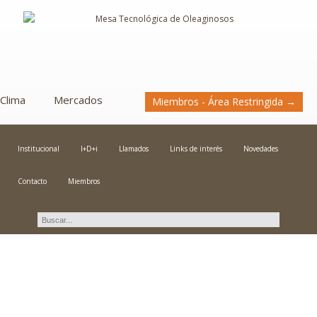
Clima
Mercados
Miembros - Área Restringida →
Institucional
I+D+i
Llamados
Links de interés
Novedades
Contacto
Miembros
I Seminario de Buenas
Prácticas Agropecuarias