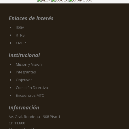
Enlaces de interés
ISGA
RTRS
CMPP
Institucional
Misión y Visión
Integrantes
Objetivos
Comisión Directiva
Encuentros MTO
Información
Av. Gral. Rondeau 1908 Piso 1
CP 11.800