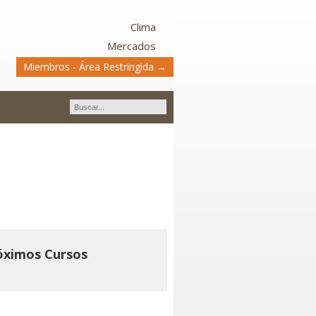
Clima
Mercados
Miembros - Área Restringida →
las de Soja.
óximos Cursos