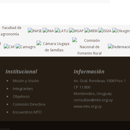
Institucional
Información
Misión y Visión
Av. Gral. Rondeau 1908 Piso 1
CP 11.800
Integrantes
Montevideo, Uruguay.
Objetivos
consultas@mto.org.uy
Comisión Directiva
www.mto.org.uy
Encuentros MTO
inosos