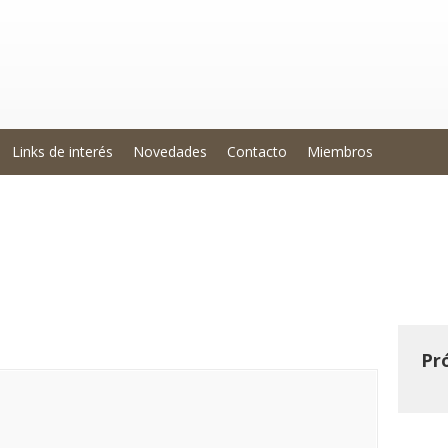
Links de interés
Novedades
Contacto
Miembros
nología de Producción de Semil
Pr