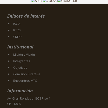
Enlaces de interés
ISGA
RTRS
CMPP
Institucional
Misión y Visión
Integrantes
Objetivos
Comisión Directiva
Encuentros MTO
Información
Av. Gral. Rondeau 1908 Piso 1
CP 11.800