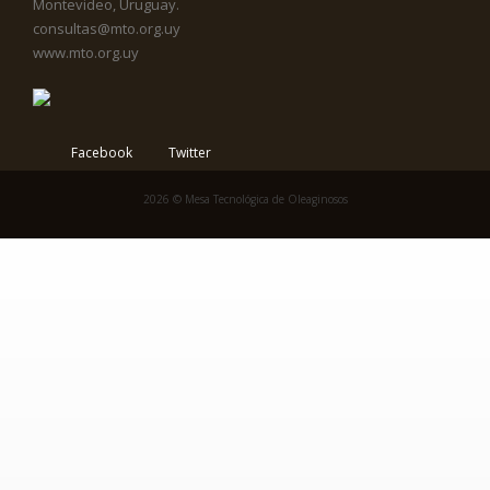
Montevideo, Uruguay.
consultas@mto.org.uy
www.mto.org.uy
Facebook
Twitter
2026 © Mesa Tecnológica de Oleaginosos