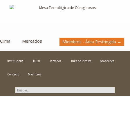
Clima
Mercados
Miembros - Área Restringida →
Institucional
I+D+i
Llamados
Links de interés
Novedades
Contacto
Miembros
Novedades