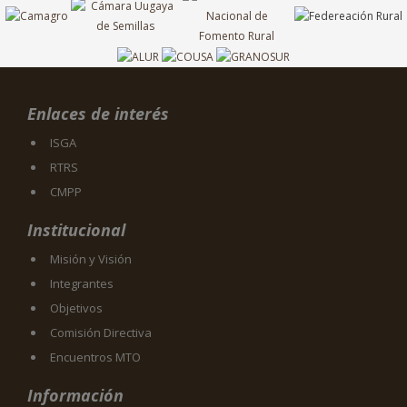
Enlaces de interés
ISGA
RTRS
CMPP
Institucional
Misión y Visión
Integrantes
Objetivos
Comisión Directiva
Encuentros MTO
Información