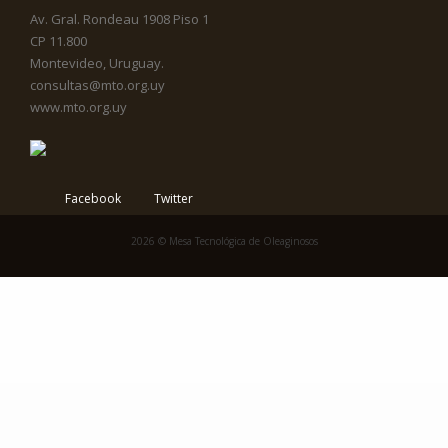
Av. Gral. Rondeau 1908 Piso 1
CP 11.800
Montevideo, Uruguay.
consultas@mto.org.uy
www.mto.org.uy
Facebook
Twitter
2026 © Mesa Tecnológica de Oleaginosos