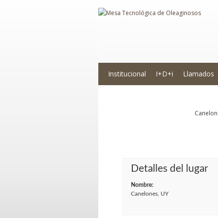
Institucional
I+D+i
Llamados
Novedades
Canelon
Detalles del lugar
Nombre:
Canelones, UY