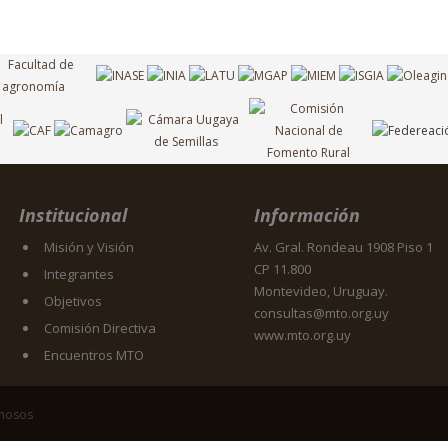
Institucional
Información
Misión y Visión
Av. Gral. Rondeau 1908 Piso 1
CP 11.800
Integrantes
Montevideo, Uruguay.
Objetivos
consultas@mto.org.uy
Comisión Directiva
www.mto.org.uy
Encuentros MTO
inosos