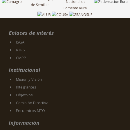
Enlaces de interés
ISGA
RTRS
CMPP
Institucional
Misión y Visión
Integrantes
Objetivos
Comisión Directiva
Encuentros MTO
Información