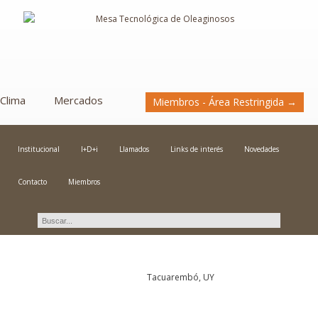
Clima
Mercados
Miembros - Área Restringida →
Institucional
I+D+i
Llamados
Links de interés
Novedades
Contacto
Miembros
Novedades
Tacuarembó, UY