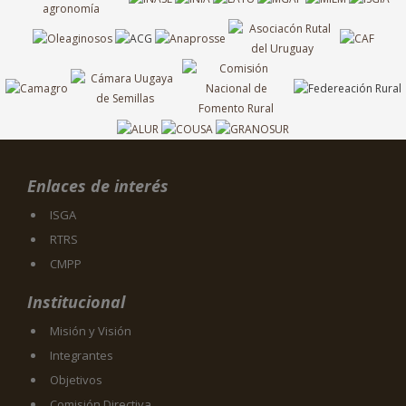
Enlaces de interés
ISGA
RTRS
CMPP
Institucional
Misión y Visión
Integrantes
Objetivos
Comisión Directiva