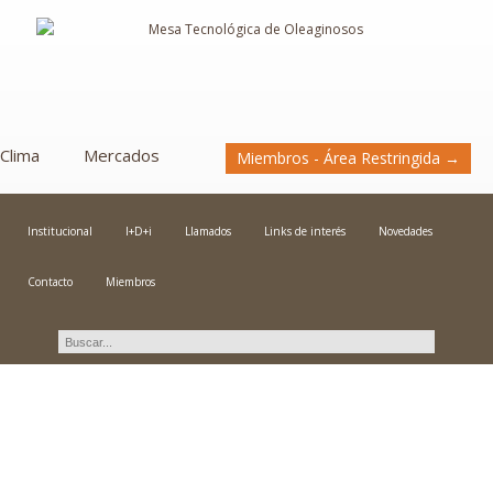
Clima
Mercados
Miembros - Área Restringida →
Institucional
I+D+i
Llamados
Links de interés
Novedades
Contacto
Miembros
Novedades