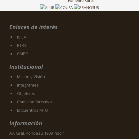
Enlaces de interés
ISGA
RTRS
CMPP
Institucional
Misión y Visión
Integrantes
Objetivos
Comisión Directiva
Encuentros MTO
Información
Av. Gral. Rondeau 1908 Piso 1