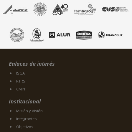
Enlaces de interés
ISGA
RTRS
CMPP
Institucional
Misión y Visión
Integrantes
Objetivos