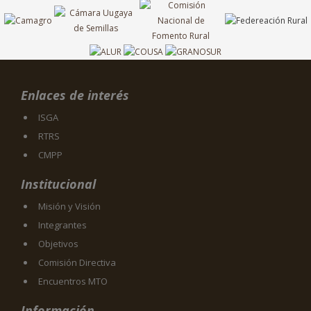
Enlaces de interés
ISGA
RTRS
CMPP
Institucional
Misión y Visión
Integrantes
Objetivos
Comisión Directiva
Encuentros MTO
Información