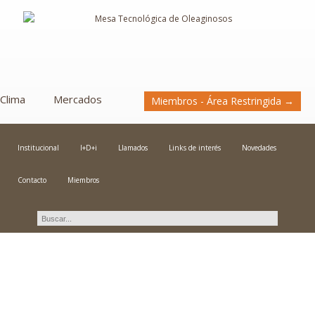
Clima
Mercados
Miembros - Área Restringida →
Institucional
I+D+i
Llamados
Links de interés
Novedades
Contacto
Miembros
Novedades