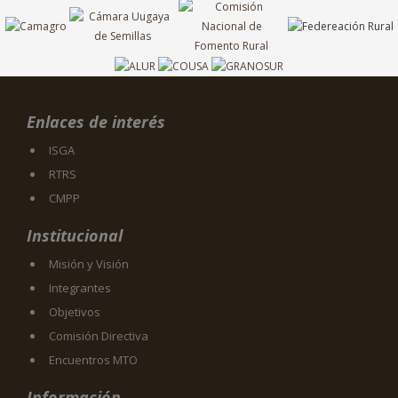
Enlaces de interés
ISGA
RTRS
CMPP
Institucional
Misión y Visión
Integrantes
Objetivos
Comisión Directiva
Encuentros MTO
Información