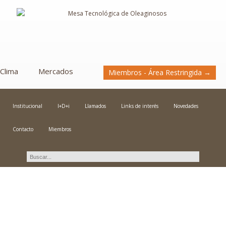
Clima
Mercados
Miembros - Área Restringida →
Institucional
I+D+i
Llamados
Links de interés
Novedades
Contacto
Miembros
Novedades