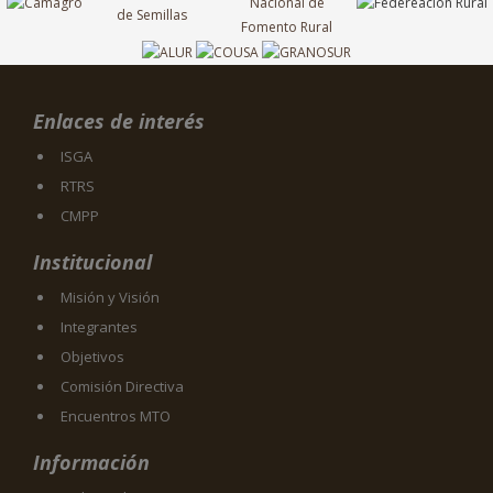
Enlaces de interés
ISGA
RTRS
CMPP
Institucional
Misión y Visión
Integrantes
Objetivos
Comisión Directiva
Encuentros MTO
Información