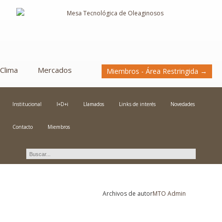
Clima
Mercados
Miembros - Área Restringida →
Institucional
I+D+i
Llamados
Links de interés
Novedades
Contacto
Miembros
Novedades
Archivos de autor
MTO Admin