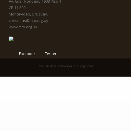
Av. Gral. Rondeau 1908 Piso 1
CP 11.800
Montevideo, Uruguay.
consultas@mto.org.uy
www.mto.org.uy
Facebook
Twitter
2026 © Mesa Tecnológica de Oleaginosos