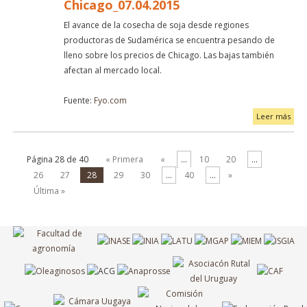
Chicago_07.04.2015
El avance de la cosecha de soja desde regiones
productoras de Sudamérica se encuentra pesando de
lleno sobre los precios de Chicago. Las bajas también
afectan al mercado local.
Fuente:
Fyo.com
Leer más
Página 28 de 40
« Primera
«
...
10
20
...
26
27
28
29
30
...
40
...
»
Última »