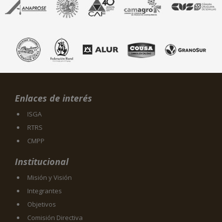
Enlaces de interés
ISGA
RTRS
CMPP
Institucional
Misión y Visión
Integrantes
Objetivos
Comisión Directiva