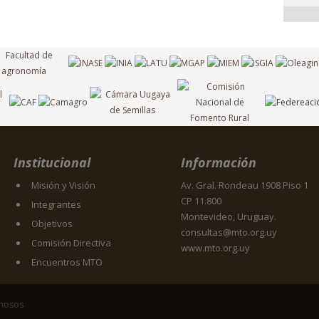
Institucional
Información
Misión y Visión
Av. Gral. Rondeau 1908 Piso 1
CP 11.800
Integrantes
Montevideo, Uruguay.
Objetivos
consultas@mto.org.uy
Comisión Directiva
www.mto.org.uy
Encuentros MTO
inosos