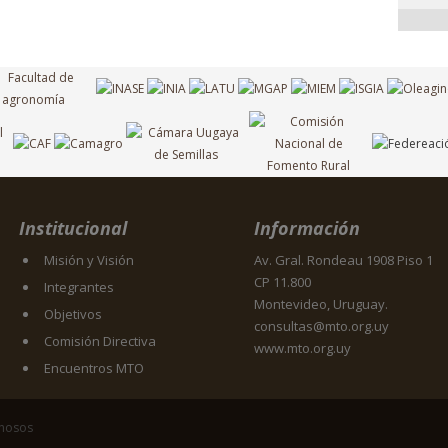
Institucional
Información
Misión y Visión
Av. Gral. Rondeau 1908 Piso 1
CP 11.800
Integrantes
Montevideo, Uruguay.
Objetivos
consultas@mto.org.uy
Comisión Directiva
www.mto.org.uy
Encuentros MTO
inosos