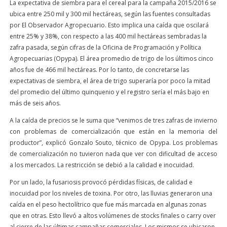
La expectativa de siembra para el cereal para la campaña 2015/2016 se
ubica entre 250 mil y 300 mil hectáreas, según las fuentes consultadas
por El Observador Agropecuario. Esto implica una caída que oscilará
entre 25% y 38%, con respecto a las 400 mil hectáreas sembradas la
zafra pasada, según cifras de la Oficina de Programación y Política
Agropecuarias (Opypa). El área promedio de trigo de los últimos cinco
años fue de 466 mil hectáreas. Por lo tanto, de concretarse las
expectativas de siembra, el área de trigo superaría por poco la mitad
del promedio del último quinquenio y el registro sería el más bajo en
más de seis años.
A la caída de precios se le suma que “venimos de tres zafras de invierno
con problemas de comercialización que están en la memoria del
productor”, explicó Gonzalo Souto, técnico de Opypa. Los problemas
de comercialización no tuvieron nada que ver con dificultad de acceso
a los mercados. La restricción se debió a la calidad e inocuidad.
Por un lado, la fusariosis provocó pérdidas físicas, de calidad e
inocuidad por los niveles de toxina. Por otro, las lluvias generaron una
caída en el peso hectolítrico que fue más marcada en algunas zonas
que en otras. Esto llevó a altos volúmenes de stocks finales o carry over
al cierre de las últimas campañas comerciales. Los mismos se ubicaron