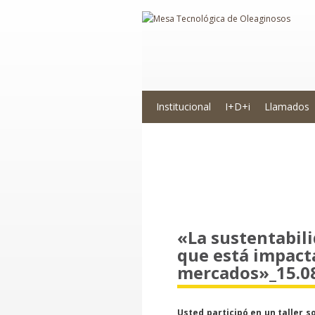
Institucional
I+D+i
Llamados
Novedades
«La sustentabil
que está impact
mercados»_15.0
Usted participó en un taller s