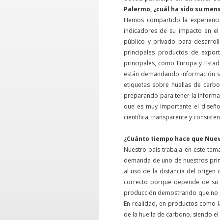
Palermo, ¿cuál ha sido su men
Hemos compartido la experienci
indicadores de su impacto en el
público y privado para desarrol
principales productos de expo
principales, como Europa y Esta
están demandando información so
etiquetas sobre huellas de carbo
preparando para tener la inform
que es muy importante el diseño
científica, transparente y consist
¿Cuánto tiempo hace que Nuev
Nuestro país trabaja en este te
demanda de uno de nuestros princ
al uso de la distancia del origen
correcto porque depende de su 
producción demostrando que no es
En realidad, en productos como l
de la huella de carbono, siendo e