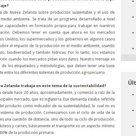
saje?
a de Nueva Zelanda sobre producción sustentable y el uso de
 medio ambiente. Se trata de un programa desarrollado a nivel
lar capacidades en formación propia para trabajar en nuestros
rtación. Debemos tener en cuenta que ahora en los mercados
dos Unidos, los supermercados y los gobiernos en algunos casos
bre el impacto de la producción en el medio ambiente, usando
no, biodiversidad y también hídricas. Por lo tanto, nos estamos
ación cuando los mercados pidan esos datos. Nuestro mensaje es
 de los etiquetados y metodologías, que deben tener una base
ente entre los diferentes sistemas de producción
agropecuaria
.
Úl
a Zelanda trabaja en este tema de la
sustentabilidad
?
ma desde hace 20 años, aproximadamente, y comenzó a raíz de la
ipales mercado, que es Inglaterra. Esa demanda estaba referida
 del producto como indicador de su sustentabilidad, lo cual no es
sistema de producción. Comenzamos con el ciclo de vida de la
 una cuestión de distancia, sino de todo su ciclo de producción.
ácteos y carnes, básicamente el transporte es un aspecto mínimo
l 80% de la producción primaria.