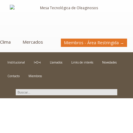
Clima
Mercados
Miembros - Área Restringida →
Institucional
I+D+i
Llamados
Links de interés
Novedades
Contacto
Miembros
Novedades