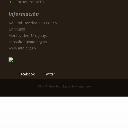
Encuentros MTO
Información
Av. Gral. Rondeau 1908 Piso 1
CP 11.800
Montevideo, Uruguay.
consultas@mto.org.uy
www.mto.org.uy
Facebook
Twitter
2026 © Mesa Tecnológica de Oleaginosos