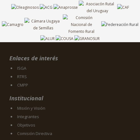
Enlaces de interés
ISGA
RTRS
CMPP
Institucional
Misión y Visión
Integrantes
Objetivos
Comisión Directiva