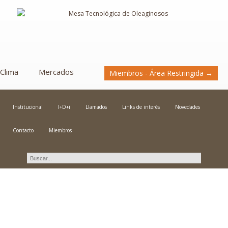
Clima
Mercados
Miembros - Área Restringida →
Institucional
I+D+i
Llamados
Links de interés
Novedades
Contacto
Miembros
Llamados