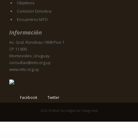
Objetivos
Comisión Directiva
Encuentros MTO
Información
Av. Gral. Rondeau 1908 Piso 1
CP 11.800
Montevideo, Uruguay.
consultas@mto.org.uy
www.mto.org.uy
Facebook
Twitter
2026 © Mesa Tecnológica de Oleaginosos