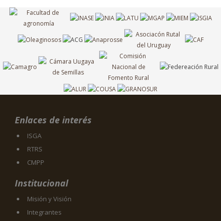
Enlaces de interés
ISGA
RTRS
CMPP
Institucional
Misión y Visión
Integrantes