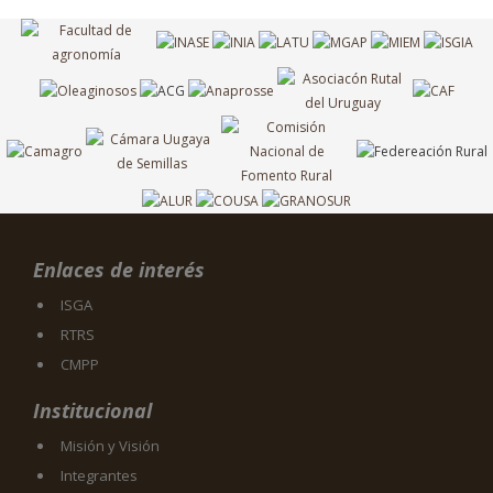
Enlaces de interés
ISGA
RTRS
CMPP
Institucional
Misión y Visión
Integrantes