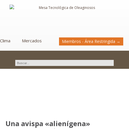
Clima
Mercados
Miembros - Área Restringida →
Novedades
Una avispa «alienígena»