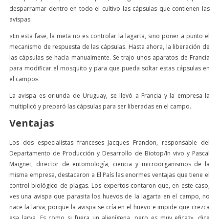
desparramar dentro en todo el cultivo las cápsulas que contienen las
avispas.
«En esta fase, la meta no es controlar la lagarta, sino poner a punto el
mecanismo de respuesta de las cápsulas. Hasta ahora, la liberación de
las cápsulas se hacía manualmente. Se trajo unos aparatos de Francia
para modificar el mosquito y para que pueda soltar estas cápsulas en
el campo».
La avispa es oriunda de Uruguay, se llevó a Francia y la empresa la
multiplicó y preparó las cápsulas para ser liberadas en el campo.
Ventajas
Los dos especialistas franceses Jacques Frandon, responsable del
Departamento de Producción y Desarrollo de Biotop/In vivo y Pascal
Maignet, director de entomología, ciencia y microorganismos de la
misma empresa, destacaron a El País las enormes ventajas que tiene el
control biológico de plagas. Los expertos contaron que, en este caso,
«es una avispa que parasita los huevos de la lagarta en el campo, no
nace la larva, porque la avispa se cría en el huevo e impide que crezca
esa larva. Es como si fuera un alienígena, pero es muy eficaz», dice