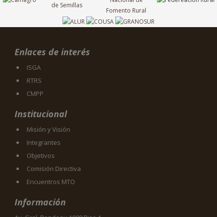
Enlaces de interés
ISGA
RTRS
CMPP
Institucional
Misión y Visión
Integrantes
Objetivos
Comisión Directiva
Encuentros MTO
Información