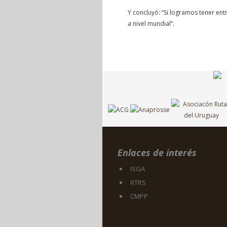
Y concluyó: “Si logramos tener en
a nivel mundial”.
Enlaces de interés
ISGA
RTRS
CMPP