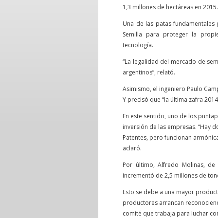
1,3 millones de hectáreas en 2015.
Una de las patas fundamentales pa
Semilla para proteger la propi
tecnología.
“La legalidad del mercado de semi
argentinos”, relató.
Asimismo, el ingeniero Paulo Campa
Y precisó que “la última zafra 201
En este sentido, uno de los punta
inversión de las empresas. “Hay do
Patentes, pero funcionan armónica
aclaró.
Por último, Alfredo Molinas, d
incrementó de 2,5 millones de ton
Esto se debe a una mayor productiv
productores arrancan reconociend
comité que trabaja para luchar cont