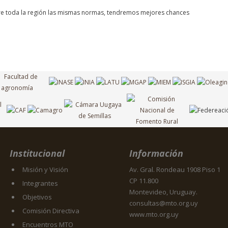
tre toda la región las mismas normas, tendremos mejores chances
Institucional
Información
Misión y Visión
Av. Gral. Rondeau 1908 Piso 1
CP 11.800
Integrantes
Montevideo, Uruguay.
Objetivos
consultas@mto.org.uy
Comisión Directiva
www.mto.org.uy
Encuentros MTO