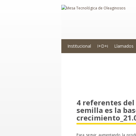
Institucional
I+D+i
Llamados
Novedades
4 referentes de
semilla es la bas
crecimiento_21.
Para seguir aumentando la produ