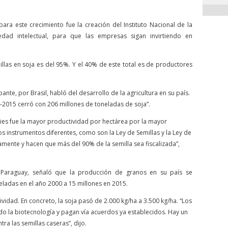
ra este crecimiento fue la creación del Instituto Nacional de la
edad intelectual, para que las empresas sigan invirtiendo en
llas en soja es del 95%. Y el 40% de este total es de productores
nte, por Brasil, habló del desarrollo de la agricultura en su país.
4-2015 cerró con 206 millones de toneladas de soja”.
pies fue la mayor productividad por hectárea por la mayor
s instrumentos diferentes, como son la Ley de Semillas y la Ley de
mente y hacen que más del 90% de la semilla sea fiscalizada”,
e Paraguay, señaló que la producción de granos en su país se
eladas en el año 2000 a 15 millones en 2015.
idad. En concreto, la soja pasó de 2.000 kg/ha a 3.500 kg/ha. “Los
o la biotecnología y pagan vía acuerdos ya establecidos. Hay un
ra las semillas caseras”, dijo.