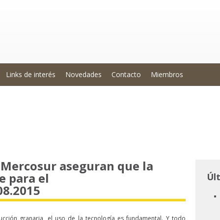
Links de interés
Novedades
Contacto
Miembros
l Mercosur aseguran que la
e para el
Úl
08.2015
cción granaria, el uso de la tecnología es fundamental. Y todo