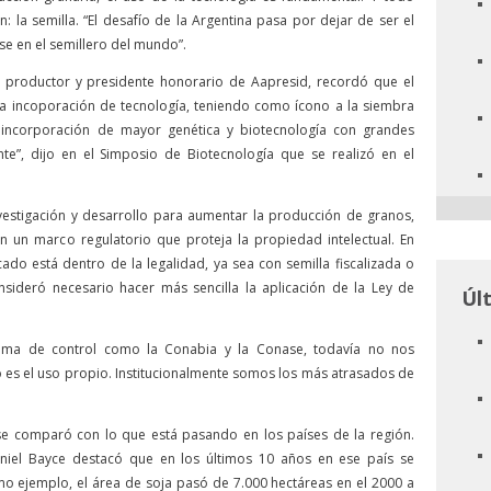
 la semilla. “El desafío de la Argentina pasa por dejar de ser el
e en el semillero del mundo”.
, productor y presidente honorario de Aapresid, recordó que el
 la incoporación de tecnología, teniendo como ícono a la siembra
la incorporación de mayor genética y biotecnología con grandes
te”, dijo en el Simposio de Biotecnología que se realizó en el
vestigación y desarrollo para aumentar la producción de granos,
on un marco regulatorio que proteja la propiedad intelectual. En
cado está dentro de la legalidad, ya sea con semilla fiscalizada o
nsideró necesario hacer más sencilla la aplicación de la Ley de
Úl
tema de control como la Conabia y la Conase, todavía no nos
s el uso propio. Institucionalmente somos los más atrasados de
 se comparó con lo que está pasando en los países de la región.
niel Bayce destacó que en los últimos 10 años en ese país se
omo ejemplo, el área de soja pasó de 7.000 hectáreas en el 2000 a