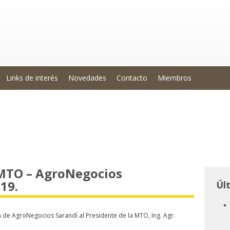
Links de interés
Novedades
Contacto
Miembros
 MTO – AgroNegocios
19.
Úl
a de AgroNegocios Sarandí al Presidente de la MTO, Ing. Agr.