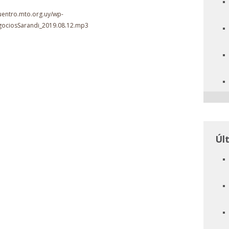
uentro.mto.org.uy/wp-
gociosSarandi_2019.08.12.mp3
Úl