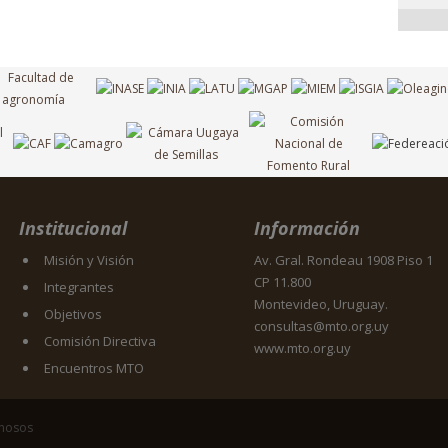
Institucional
Información
Misión y Visión
Av. Gral. Rondeau 1908 Piso 1
CP 11.800
Integrantes
Montevideo, Uruguay.
Objetivos
consultas@mto.org.uy
Comisión Directiva
www.mto.org.uy
Encuentros MTO
inosos