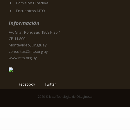
Comisión Directiva
Encuentros MTO
Información
Av. Gral. Rondeau 1908 Piso 1
CP 11.800
Montevideo, Uruguay.
consultas@mto.org.uy
www.mto.org.uy
Facebook
Twitter
2026 © Mesa Tecnológica de Oleaginosos