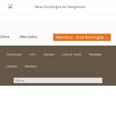
Clima
Mercados
Miembros - Área Restringida →
Institucional
I+D+i
Llamados
Links de interés
Novedades
Contacto
Miembros
Novedades