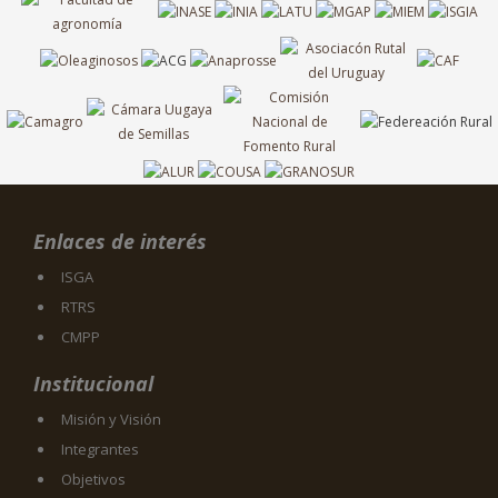
Enlaces de interés
ISGA
RTRS
CMPP
Institucional
Misión y Visión
Integrantes
Objetivos