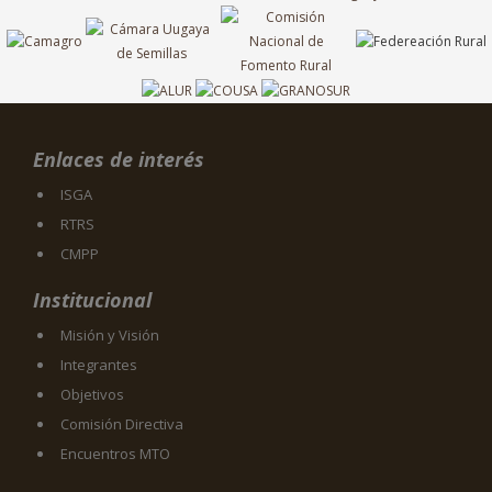
Enlaces de interés
ISGA
RTRS
CMPP
Institucional
Misión y Visión
Integrantes
Objetivos
Comisión Directiva
Encuentros MTO