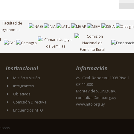
Institucional
Información
Misión y Visión
Av. Gral. Rondeau 1908 Piso 1
CP 11.800
Integrantes
Montevideo, Uruguay.
Objetivos
consultas@mto.org.uy
Comisión Directiva
www.mto.org.uy
Encuentros MTO
inosos