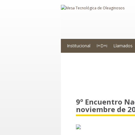
Institucional
I+D+i
Llamados
Novedades
9º Encuentro Na
noviembre de 20