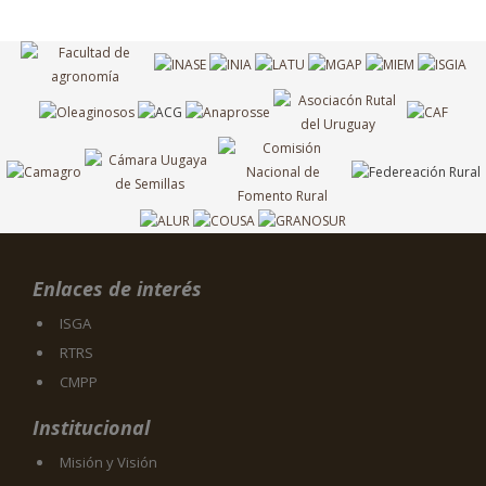
Enlaces de interés
ISGA
RTRS
CMPP
Institucional
Misión y Visión