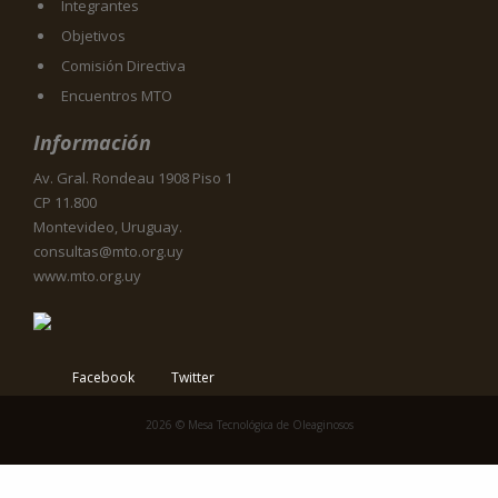
Integrantes
Objetivos
Comisión Directiva
Encuentros MTO
Información
Av. Gral. Rondeau 1908 Piso 1
CP 11.800
Montevideo, Uruguay.
consultas@mto.org.uy
www.mto.org.uy
Facebook
Twitter
2026 © Mesa Tecnológica de Oleaginosos