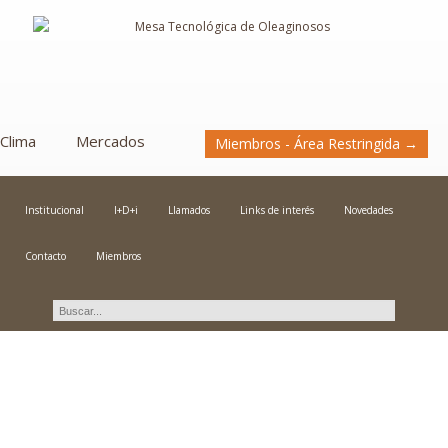
Clima
Mercados
Miembros - Área Restringida →
Institucional
I+D+i
Llamados
Links de interés
Novedades
Contacto
Miembros
Novedades