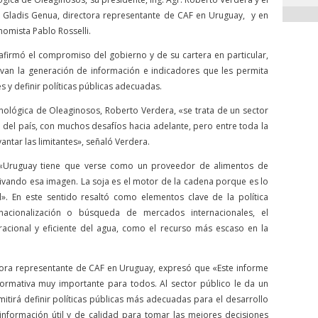
mo Gladis Genua, directora representante de CAF en Uruguay, y en
nomista Pablo Rosselli.
eafirmó el compromiso del gobierno y de su cartera en particular,
van la generación de información e indicadores que les permita
s y definir políticas públicas adecuadas.
nológica de Oleaginosos, Roberto Verdera, «se trata de un sector
del país, con muchos desafíos hacia adelante, pero entre toda la
tar las limitantes», señaló Verdera.
 «Uruguay tiene que verse como un proveedor de alimentos de
ivando esa imagen. La soja es el motor de la cadena porque es lo
 En este sentido resaltó como elementos clave de la política
rnacionalización o búsqueda de mercados internacionales, el
racional y eficiente del agua, como el recurso más escaso en la
ctora representante de CAF en Uruguay, expresó que «Este informe
ormativa muy importante para todos. Al sector público le da un
tirá definir políticas públicas más adecuadas para el desarrollo
 información útil y de calidad para tomar las mejores decisiones