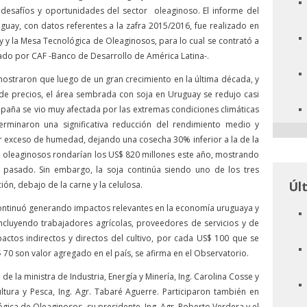
, desafíos y oportunidades del sector oleaginoso. El informe del
uay, con datos referentes a la zafra 2015/2016, fue realizado en
y la Mesa Tecnológica de Oleaginosos, para lo cual se contrató a
ciado por CAF -Banco de Desarrollo de América Latina-.
ostraron que luego de un gran crecimiento en la última década, y
de precios, el área sembrada con soja en Uruguay se redujo casi
paña se vio muy afectada por las extremas condiciones climáticas
rminaron una significativa reducción del rendimiento medio y
 exceso de humedad, dejando una cosecha 30% inferior a la de la
e oleaginosos rondarían los US$ 820 millones este año, mostrando
 pasado. Sin embargo, la soja continúa siendo uno de los tres
Úl
ón, debajo de la carne y la celulosa.
continuó generando impactos relevantes en la economía uruguaya y
ncluyendo trabajadores agrícolas, proveedores de servicios y de
actos indirectos y directos del cultivo, por cada US$ 100 que se
70 son valor agregado en el país, se afirma en el Observatorio.
 de la ministra de Industria, Energía y Minería, Ing. Carolina Cosse y
ltura y Pesca, Ing. Agr. Tabaré Aguerre. Participaron también en
gica de Oleaginosos, su presidente, Ing. Agr. Roberto Verdera y el