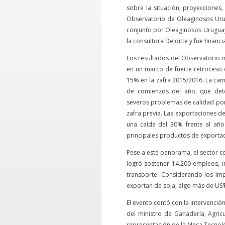
sobre la situación, proyecciones
Observatorio de Oleaginosos Urug
conjunto por Oleaginosos Uruguay 
la consultora Deloitte y fue finan
Los resultados del Observatorio m
en un marco de fuerte retroceso 
15% en la zafra 2015/2016. La cam
de comienzos del año, que dete
severos problemas de calidad por
zafra previa. Las exportaciones d
una caída del 30% frente al año
principales productos de exportaci
Pese a este panorama, el sector 
logró sostener 14.200 empleos, i
transporte. Considerando los imp
exportan de soja, algo más de US$ 
El evento contó con la intervención
del ministro de Ganadería, Agricu
representación de la Mesa Tecnoló