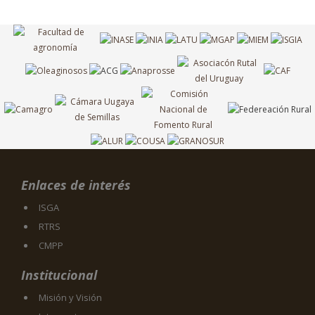
Enlaces de interés
ISGA
RTRS
CMPP
Institucional
Misión y Visión