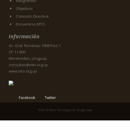
Integrantes
Objetivos
Comisión Directiva
Encuentros MTO
Información
Av. Gral. Rondeau 1908 Piso 1
CP 11.800
Montevideo, Uruguay.
consultas@mto.org.uy
www.mto.org.uy
Facebook
Twitter
2026 © Mesa Tecnológica de Oleaginosos