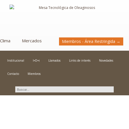
Clima
Mercados
Miembros - Área Restringida →
Institucional
I+D+i
Llamados
Links de interés
Novedades
Contacto
Miembros
Novedades