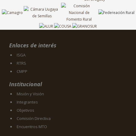
Enlaces de interés
ISGA
RTRS
CMPP
Institucional
Misión y Visión
Integrantes
Objetivos
Comisión Directiva
Encuentros MTO