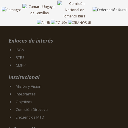
Enlaces de interés
ISGA
RTRS
CMPP
Institucional
Misión y Visión
Integrantes
Objetivos
Comisión Directiva
Encuentros MTO